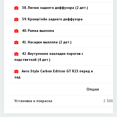
38. Лючки заднего диффузора (2 дет.)
39. Кронштейн заднего диффузора
40. Рамка выхлопа
41. Насадки выхлопа (2 дет.)
42. Внутренние накладки порогов с
подстветкой (4 дет.)
Aero Style Carbon Edition GT R23 перед и
1
зад
Опции
Установка и покраска
2 500 0