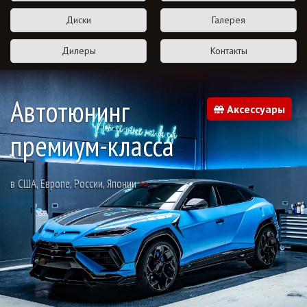
Диски
Галерея
Дилеры
Контакты
Автотюнинг
Аксессуары
премиум-класса
в США, Европе, России, Японии
>>