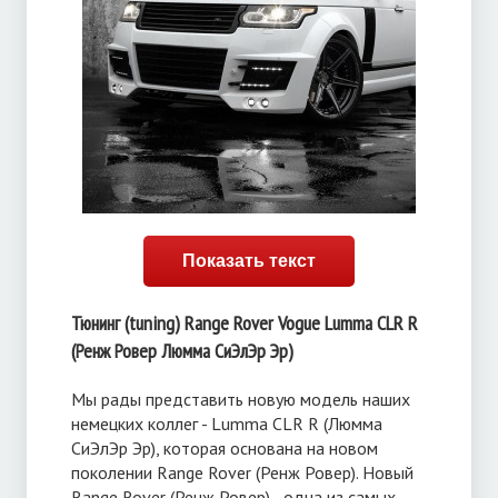
Показать текст
Тюнинг (tuning) Range Rover Vogue Lumma CLR R
(Ренж Ровер Люмма СиЭлЭр Эр)
Мы рады представить новую модель наших
немецких коллег - Lumma CLR R (Люмма
СиЭлЭр Эр), которая основана на новом
поколении Range Rover (Ренж Ровер). Новый
Range Rover (Ренж Ровер) - одна из самых