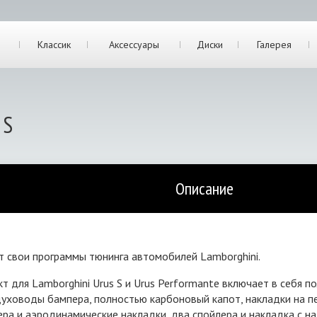
Классик
Аксессуары
Диски
Галерея
 S
Описание
т свои программы тюнинга автомобилей Lamborghini.
 для Lamborghini Urus S и Urus Performante включает в себя п
уховоды бампера, полностью карбоновый капот, накладки на пер
а и аэродинамические накладки, два спойлера и накладка с на