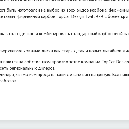
 быть изготовлен на выбор из трех видов карбона: фирменный 
еталям; фирменный карбон TopCar Design Twill 4×4 с более кру
.
казать отдельно и комбинировать стандартный карбоновый пак
верхлегкие кованые диски как старых, так и новых дизайнов д
ливаются на собственном производстве компании TopCar Design
 сеть региональных дилеров
 дилера, мы можем продать наши детали вам напрямую. Всё на
работок