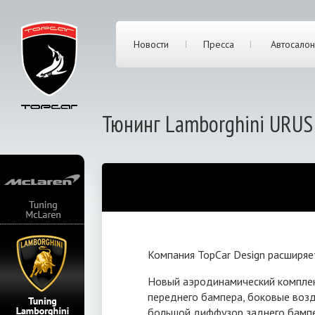
Новости
Пресса
Автосалон
Тюнинг Lamborghini URUS
Компания TopCar Design расширяе
я нижняя часть
Новый аэродинамический комплект
 зеркала,
переднего бампера, боковые возд
большой диффузор заднего бампер