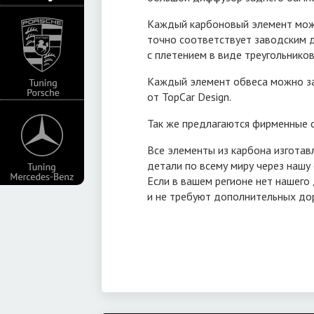
визуально
Каждый карбоновый элемент может
он Stealth
точно соответствует заводским д
с плетением в виде треугольников
 деталями
Каждый элемент обвеса можно за
от TopCar Design.
Так же предлагаются фирменные с
одаем свои
Все элементы из карбона изготав
детали по всему миру через нашу
 стандартам
Если в вашем регионе нет нашего
и не требуют дополнительных до