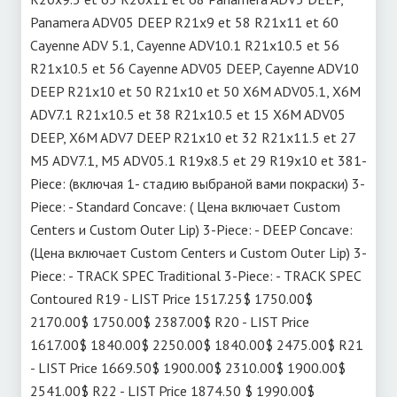
Panamera ADV05 DEEP R21x9 et 58 R21x11 et 60
Cayenne ADV 5.1, Cayenne ADV10.1 R21x10.5 et 56
R21x10.5 et 56 Cayenne ADV05 DEEP, Cayenne ADV10
DEEP R21x10 et 50 R21x10 et 50 X6M ADV05.1, X6M
ADV7.1 R21x10.5 et 38 R21x10.5 et 15 X6M ADV05
DEEP, X6M ADV7 DEEP R21x10 et 32 R21x11.5 et 27
M5 ADV7.1, M5 ADV05.1 R19x8.5 et 29 R19x10 et 38
1-
Piece: (включая 1- стадию выбраной вами покраски) 3-
Piece: - Standard Concave: ( Цена включает Custom
Centers и Custom Outer Lip) 3-Piece: - DEEP Concave:
(Цена включает Custom Centers и Custom Outer Lip) 3-
Piece: - TRACK SPEC Traditional 3-Piece: - TRACK SPEC
Contoured R19 - LIST Price 1517.25$ 1750.00$
2170.00$ 1750.00$ 2387.00$ R20 - LIST Price
1617.00$ 1840.00$ 2250.00$ 1840.00$ 2475.00$ R21
- LIST Price 1669.50$ 1900.00$ 2310.00$ 1900.00$
2541.00$ R22 - LIST Price 1874.50 $ 1990.00$