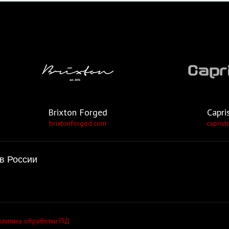
Brixton Forged
Capri
brixtonforged.com
caprist
в России
олитика обработки ПД