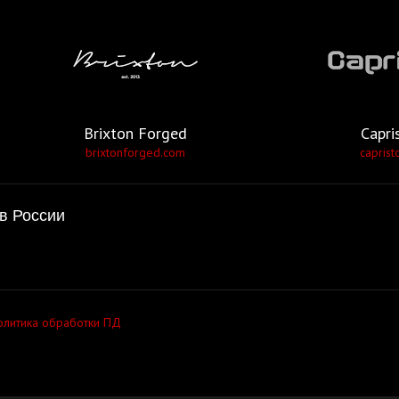
Brixton Forged
Capri
brixtonforged.com
caprist
в России
олитика обработки ПД