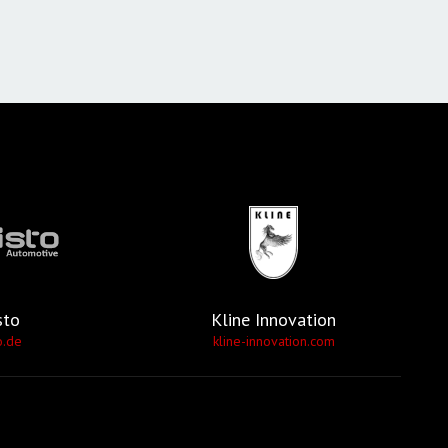
sto
Kline Innovation
o.de
kline-innovation.com