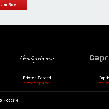
се альбомы
Brixton Forged
Capri
brixtonforged.com
caprist
в России