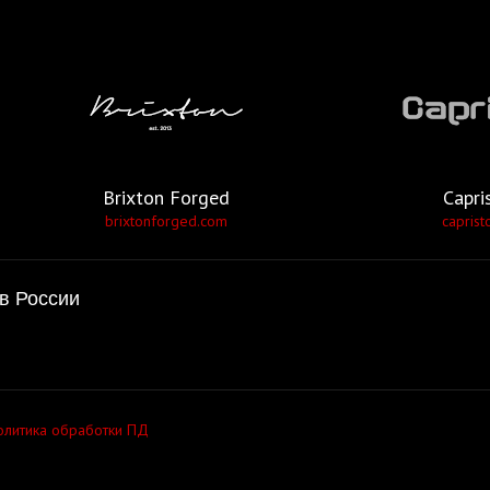
Brixton Forged
Capri
brixtonforged.com
caprist
в России
олитика обработки ПД