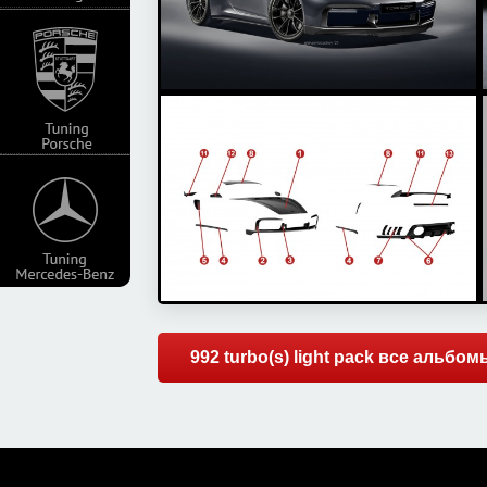
992 turbo(s) light pack все альбом