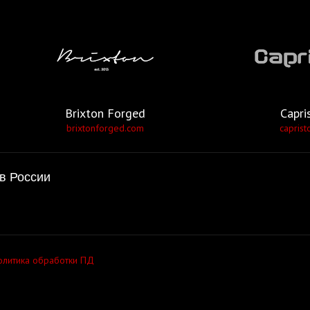
Brixton Forged
Capri
brixtonforged.com
caprist
в России
олитика обработки ПД