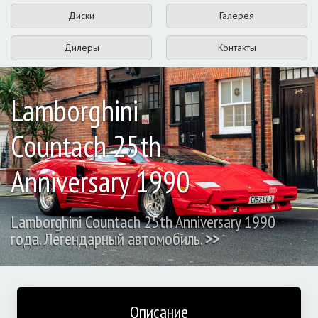
Диски
Галерея
Дилеры
Контакты
Lamborghini
Countach 25th
Anniversary 1990
Lamborghini Countach 25th Anniversary 1990
года. Легендарный автомобиль.
>>
Описание